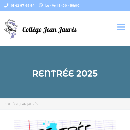
01 42 87 49 84
Lu - Ve | 8h00 - 18h00
Togg
navi
RENTRÉE 2025
COLLÈGE JEAN JAURÈS