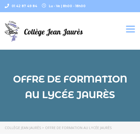
01 42 87 49 84
Lu - Ve | 8h00 - 18h00
Togg
navi
OFFRE DE FORMATION
AU LYCÉE JAURÈS
COLLÈGE JEAN JAURÈS
>
OFFRE DE FORMATION AU LYCÉE JAURÈS