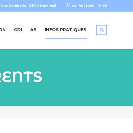
1 rue Dombasle - 93100 Montreuil
Lu - Ve | 8h00 - 18h00
ON
CDI
AS
INFOS PRATIQUES
RENTS