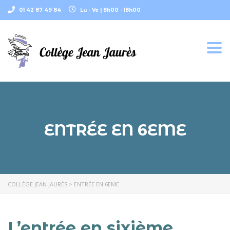
01 42 87 49 84
Lu - Ve | 8h00 - 18h00
Togg
navi
ENTRÉE EN 6EME
COLLÈGE JEAN JAURÈS
>
ENTRÉE EN 6EME
L’entrée en sixième