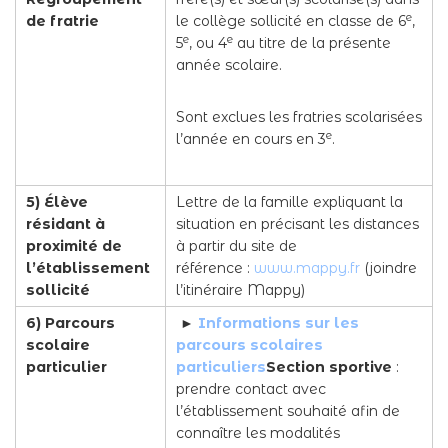
e
de fratrie
le collège sollicité en classe de 6
,
e
e
5
, ou 4
au titre de la présente
année scolaire.
Sont exclues les fratries scolarisées
e
l’année en cours en 3
.
5) Élève
Lettre de la famille expliquant la
résidant à
situation en précisant les distances
proximité de
à partir du site de
l’établissement
référence :
www.mappy.fr
(joindre
sollicité
l’itinéraire Mappy)
6) Parcours
►
Informations sur les
scolaire
parcours scolaires
particulier
particuliers
Section sportive
:
prendre contact avec
l’établissement souhaité afin de
connaître les modalités