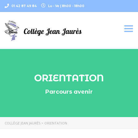
01 42 87 49 84
Lu - Ve | 8h00 - 18h00
Togg
navi
ORIENTATION
Parcours avenir
COLLÈGE JEAN JAURÈS
>
ORIENTATION