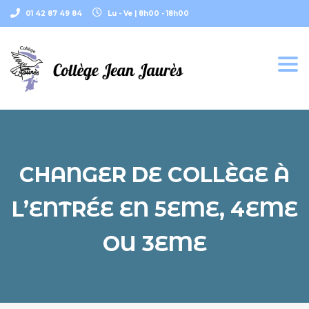
01 42 87 49 84
Lu - Ve | 8h00 - 18h00
Togg
navi
CHANGER DE COLLÈGE À
L’ENTRÉE EN 5EME, 4EME
OU 3EME